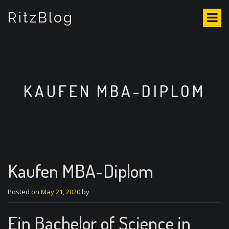
S
RitzBlog
k
i
p
t
o
c
o
KAUFEN MBA-DIPLOM
n
t
e
n
t
Kaufen MBA-Diplom
Posted on
May 21, 2020
by
Ein Bachelor of Science in