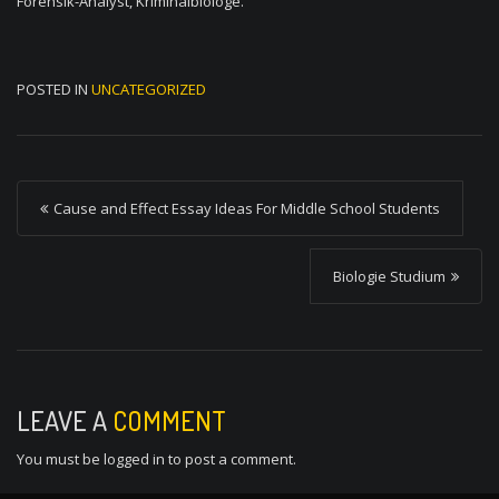
Forensik-Analyst, Kriminalbiologe.
POSTED IN
UNCATEGORIZED
P
Cause and Effect Essay Ideas For Middle School Students
o
s
Biologie Studium
t
n
a
v
LEAVE A
COMMENT
i
You must be
logged in
to post a comment.
g