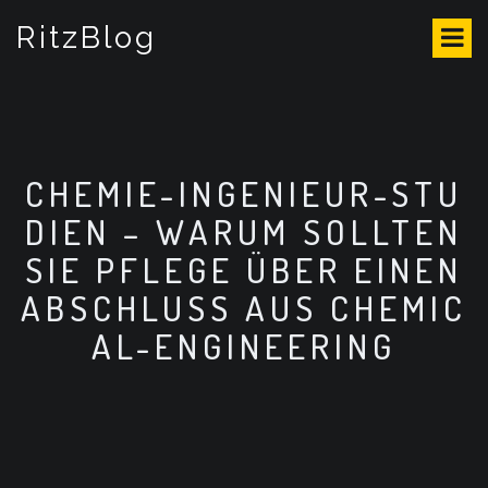
S
RitzBlog
k
i
p
t
o
c
o
CHEMIE-INGENIEUR-STU
n
DIEN – WARUM SOLLTEN
t
e
SIE PFLEGE ÜBER EINEN
n
ABSCHLUSS AUS CHEMIC
t
AL-ENGINEERING